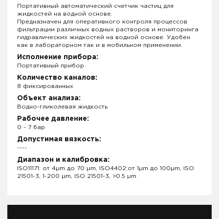
Портативный автоматический счетчик частиц для
жидкостей на водной основе.
Предназначен для оперативного контроля процессов
фильтрации различных водных растворов и мониторинга
гидравлических жидкостей на водной основе. Удобен
как в лабораторном так и в мобильном применении.
Исполнение прибора:
Портативный прибор
Количество каналов:
8 фиксированных
Объект анализа:
Водно-гликолевая жидкость
Рабочее давление:
0 - 7 бар
Допустимая вязкость:
----
Диапазон и калибровка:
ISO11171: от 4µm до 70 µm, ISO4402:от 1µm до 100µm, ISO
21501-3, 1-200 µm, ISO 21501-3, >0.5 µm