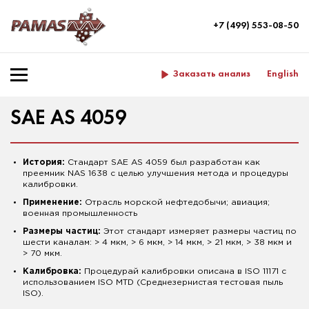
+7 (499) 553-08-50
Заказать анализ
English
SAE AS 4059
История:
Стандарт SAE AS 4059 был разработан как
преемник NAS 1638 с целью улучшения метода и процедуры
калибровки.
Применение:
Отрасль морской нефтедобычи; авиация;
военная промышленность
Размеры частиц:
Этот стандарт измеряет размеры частиц по
шести каналам: > 4 мкм, > 6 мкм, > 14 мкм, > 21 мкм, > 38 мкм и
> 70 мкм.
Калибровка:
Процедурай калибровки описана в ISO 11171 с
использованием ISO MTD (Среднезернистая тестовая пыль
ISO).