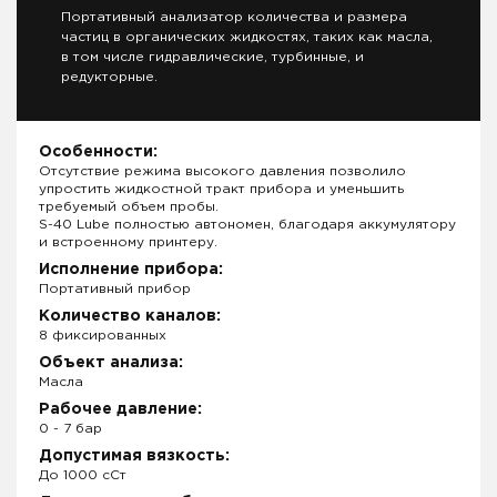
Портативный анализатор количества и размера
частиц в органических жидкостях, таких как масла,
в том числе гидравлические, турбинные, и
редукторные.
Особенности:
Отсутствие режима высокого давления позволило
упростить жидкостной тракт прибора и уменьшить
требуемый объем пробы.
S-40 Lube полностью автономен, благодаря аккумулятору
и встроенному принтеру.
Исполнение прибора:
Портативный прибор
Количество каналов:
8 фиксированных
Объект анализа:
Масла
Рабочее давление:
0 - 7 бар
Допустимая вязкость:
До 1000 сСт