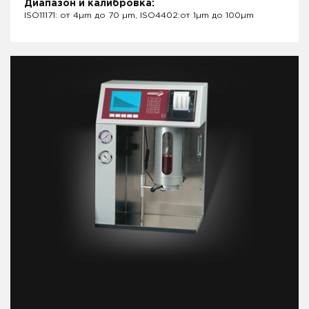
Диапазон и калибровка:
ISO11171: от 4µm до 70 µm, ISO4402:от 1µm до 100µm