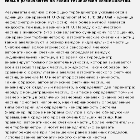
сильно различаются по своим техническим возможностям.
Результаты анализа с помощью турбидиметра указываются в
единицах измерения NTU (Nephelometric Turbidity Unit - единица
нефелометрической мутности). Чем более мутной является
жидкость, тем выше величина NTU. Наряду с количеством
частиц в жидкости (что эквивалентно суммарному поглощению,
измеренному турбидиметром), автоматические счетчики частиц
также анализируют и размер каждой индивидульной частицы.
Снабженный волюметрической сенсорной ячейкой,
автоматический счетчик частиц определяет каждую
индивидуальную частицу, в то время как турбидиметр
анализирует только показатель мутности, которая вызывается
всей взвесью твердых частиц в жидкости. Таким образом, по
сравнению с результатами анализа автоматического счетчика
частиц, значение NTU имеет второстепенную значимость.
Таким образом, автоматические счетчики частиц не
анализируют отдельный параметр, а определяют два параметра:
наряду с концентрацией частиц, они также определяют точный
размер частиц в различных размерных каналах. Знание размера
частиц помогает, например, идентифицировать определенные
типы бактерий или определить неисправность системы
(например, прорыв мембраны фильтра в случае обнаружения
превышения среднего уровня очень больших частиц). Как
правило, автоматические счетчики частиц более чувствительны,
чем турбидиметры, и могут незамедлительно выдавать
предупреждение при превышении ранее заданных пределов.
Использование автоматического счетчика частиц