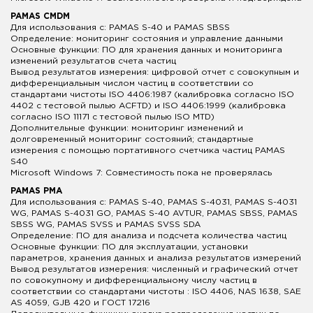
PAMAS CMDM
Для использования с: PAMAS S-40 и PAMAS SBSS
Определение: мониторинг состояния и управление данными
Основные функции: ПО для хранения данных и мониторинга
изменений результатов счета частиц
Вывод результатов измерения: цифровой отчет с совокупным и
дифференциальным числом частиц в соответствии со
стандартами чистоты ISO 4406:1987 (калибровка согласно ISO
4402 с тестовой пылью ACFTD) и ISO 4406:1999 (калибровка
согласно ISO 11171 с тестовой пылью ISO MTD)
Дополнительные функции: мониторинг изменений и
долговременный мониторинг состояний; стандартные
измерения с помощью портативного счетчика частиц PAMAS
S40
Microsoft Windows 7: Совместимость пока не проверялась
PAMAS PMA
Для использования с: PAMAS S-40, PAMAS S-4031, PAMAS S-4031
WG, PAMAS S-4031 GO, PAMAS S-40 AVTUR, PAMAS SBSS, PAMAS
SBSS WG, PAMAS SVSS и PAMAS SVSS SDA
Определение: ПО для анализа и подсчета количества частиц
Основные функции: ПО для эксплуатации, установки
параметров, хранения данных и анализа результатов измерений
Вывод результатов измерения: численный и графический отчет
по совокупному и дифференциальному числу частиц в
соответствии со стандартами чистоты : ISO 4406, NAS 1638, SAE
AS 4059, GJB 420 и ГОСТ 17216