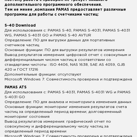
дополнительного программного обеспечения.
Тем не менее ,компания PAMAS предоставляет различные
программы для работы с счетчиками частиц:
S-40 Download
Для использования с: PAMAS S-40, PAMAS S-4031, PAMAS S-4031
WG, PAMAS S-4031 GO и PAMAS S-40 AVTUR
Определение: ПО для выгрузки данных для портативных
счетчиков частиц
Основные функции: ПО для выгрузки результатов измерения
Вывод результатов измерения: цифровой отчет с совокупным и
дифференциальным числом частиц в соответствии со
стандартами чистоты : ISO 4406, NAS 1638, SAE AS 4059, GJB
420 и ГОСТ 17216
Дополнительные функции: отсутствуют
Microsoft Windows 7: Совместимость проверена и подтверждена
PAMAS ATS
Для использования с: PAMAS S-4031, PAMAS S-4031 WG и PAMAS
S-4031 GO
Определение: ПО для анализа и мониторинга изменения данных
Основные функции: мониторинг изменения результатов счета
частиц за определенный период времени; долговременный
мониторинг состояния
Вывод результатов измерения: графический отчет по
совокупному и дифференциальному числу частиц за
определенный период времени
Microsoft Windows 7: Совместимость проверена и подтверждена